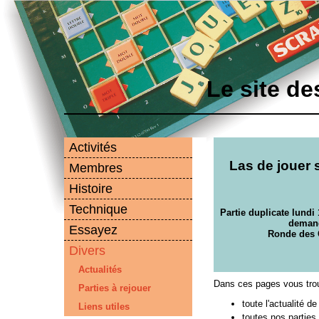
Le site d
Activités
Las de jouer 
Membres
Histoire
Technique
Partie duplicate lundi 
demand
Essayez
Ronde des 
Divers
Actualités
Dans ces pages vous tro
Parties à rejouer
toute l'actualité de
Liens utiles
toutes nos parties 