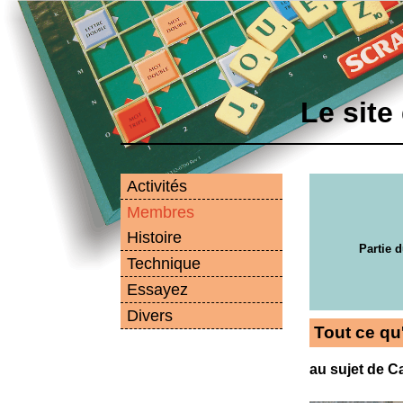
Le site
Activités
Membres
Histoire
Partie d
Technique
Essayez
Divers
Tout ce qu
au sujet de C